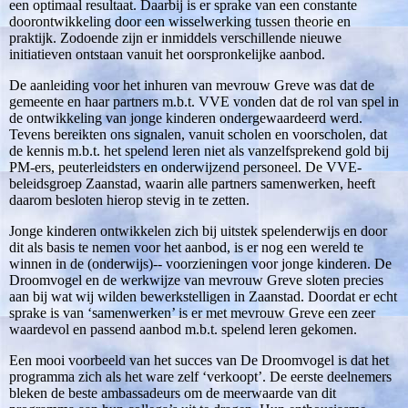
een optimaal resultaat. Daarbij is er sprake van een constante
doorontwikkeling door een wisselwerking tussen theorie en
praktijk. Zodoende zijn er inmiddels verschillende nieuwe
initiatieven ontstaan vanuit het oorspronkelijke aanbod.
De aanleiding voor het inhuren van mevrouw Greve was dat de
gemeente en haar partners m.b.t. VVE vonden dat de rol van spel in
de ontwikkeling van jonge kinderen ondergewaardeerd werd.
Tevens bereikten ons signalen, vanuit scholen en voorscholen, dat
de kennis m.b.t. het spelend leren niet als vanzelfsprekend gold bij
PM-ers, peuterleidsters en onderwijzend personeel. De VVE-
beleidsgroep Zaanstad, waarin alle partners samenwerken, heeft
daarom besloten hierop stevig in te zetten.
Jonge kinderen ontwikkelen zich bij uitstek spelenderwijs en door
dit als basis te nemen voor het aanbod, is er nog een wereld te
winnen in de (onderwijs)-­- voorzieningen voor jonge kinderen. De
Droomvogel en de werkwijze van mevrouw Greve sloten precies
aan bij wat wij wilden bewerkstelligen in Zaanstad. Doordat er echt
sprake is van ‘samenwerken’ is er met mevrouw Greve een zeer
waardevol en passend aanbod m.b.t. spelend leren gekomen.
Een mooi voorbeeld van het succes van De Droomvogel is dat het
programma zich als het ware zelf ‘verkoopt’. De eerste deelnemers
bleken de beste ambassadeurs om de meerwaarde van dit